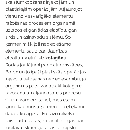
skaistumkopšanas injekcijām un 
plastiskajām operācijām. Atjaunojot 
vienu no vissvarīgāko elementu 
ražošanas procesiem organismā, 
uzlabosiet gan ādas elastību, gan 
sirds un asinsvadu sistēmu. Šo 
ķermenim tik ļoti nepieciešamo 
elementu sauc par “Jaunības 
olbaltumvielu” jeb 
kolagēnu
. 
Rodas jautājumi par hialuronskābes, 
Botox un jo īpaši plastiskās operācijas 
injekciju lietošanas nepieciešamību, ja 
organisms pats  var atsākt kolagēna 
ražošanu un atjaunošanās procesu. 
Citiem vārdiem sakot, mēs esam 
jauni, kad mūsu ķermenī ir pietiekami 
daudz kolagēna, ko ražo cilvēka 
saistaudu šūnas, kas ir atbildīgas par 
locītavu, skrimšļu, ādas un cīpslu 