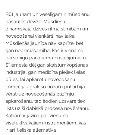
Būt jaunam un veselīgam ir mūsdienu 
pasaules devīze. Mūsdienu 
dinamiskajā dzīves ritmā slimībām un 
novecošanai vienkārši nav laika. 
Mūsdienās jaunība nav kaprīze, bet 
gan nepieciešamība, kas ir viena no 
personīgo panākumu nosacījumiem. 
Šī iemesla dēļ gan skaistumkopšanas 
industrija, gan medicīna pieliek lielas 
pūles, lai apkarotu novecošanu. 
Tomēr, ja agrāk šo nozaru pūliņi bija 
vērsti uz novecošanās pazīmju 
apkarošanu, tad šodien uzsvars tiek 
likts uz šī dabiskā procesa novēršanu. 
Katram ir jāzina par vienu no 
visefektīvākajiem instrumentiem, kas 
ir arī  lieliska alternatīva 