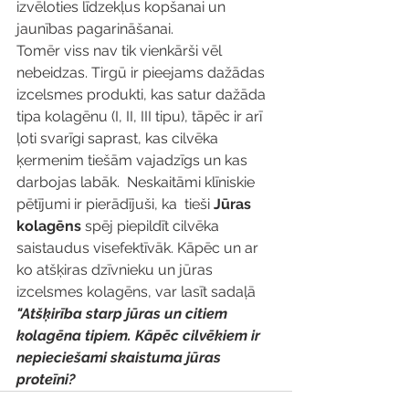
izvēloties līdzekļus kopšanai un 
jaunības pagarināšanai. 
Tomēr viss nav tik vienkārši vēl 
nebeidzas. Tirgū ir pieejams dažādas 
izcelsmes produkti, kas satur dažāda 
tipa kolagēnu (I, II, III tipu), tāpēc ir arī 
ļoti svarīgi saprast, kas cilvēka 
ķermenim tiešām vajadzīgs un kas 
darbojas labāk.  Neskaitāmi klīniskie 
pētījumi ir pierādījuši, ka  tieši 
Jūras 
kolagēns
 spēj piepildīt cilvēka 
saistaudus visefektīvāk. Kāpēc un ar 
ko atšķiras dzīvnieku un jūras 
izcelsmes kolagēns, var lasīt sadaļā 
"Atšķirība starp jūras un citiem 
kolagēna tipiem. Kāpēc cilvēkiem ir 
nepieciešami skaistuma jūras 
proteīni?