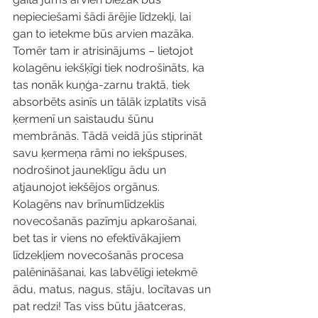
nepieciešami šādi ārējie līdzekļi, lai 
gan to ietekme būs arvien mazāka. 
Tomēr tam ir atrisinājums – lietojot 
kolagēnu iekšķīgi tiek nodrošināts, ka 
tas nonāk kuņģa-zarnu traktā, tiek 
absorbēts asinīs un tālāk izplatīts visā 
ķermenī un saistaudu šūnu 
membrānās. Tādā veidā jūs stiprināt 
savu ķermeņa rāmi no iekšpuses, 
nodrošinot jauneklīgu ādu un 
atjaunojot iekšējos orgānus. 
Kolagēns nav brīnumlīdzeklis 
novecošanās pazīmju apkarošanai, 
bet tas ir viens no efektīvākajiem 
līdzekļiem novecošanās procesa 
palēnināšanai, kas labvēlīgi ietekmē 
ādu, matus, nagus, stāju, locītavas un 
pat redzi! Tas viss būtu jāatceras, 