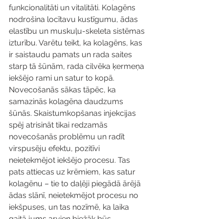
funkcionalitāti un vitalitāti. Kolagēns 
nodrošina locītavu kustīgumu, ādas 
elastību un muskuļu-skeleta sistēmas 
izturību. Varētu teikt, ka kolagēns, kas 
ir saistaudu pamats un rada saites 
starp tā šūnām, rada cilvēka ķermeņa 
iekšējo rami un satur to kopā. 
Novecošanās sākas tāpēc, ka 
samazinās kolagēna daudzums 
šūnās. Skaistumkopšanas injekcijas 
spēj atrisināt tikai redzamās 
novecošanās problēmu un radīt 
virspusēju efektu, pozitīvi 
neietekmējot iekšējo procesu. Tas 
pats attiecas uz krēmiem, kas satur 
kolagēnu – tie to daļēji piegādā ārējā 
ādas slānī, neietekmējot procesu no 
iekšpuses, un tas nozīmē, ka laika 
gaitā jums arvien biežāk būs 